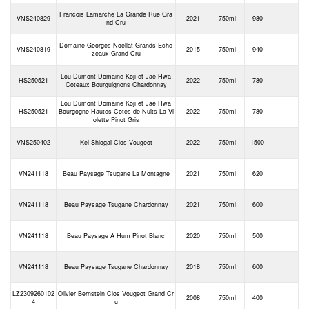
Francois Lamarche La Grande Rue Gra
VNS240829
2021
750ml
980
nd Cru
Domaine Georges Noellat Grands Eche
VNS240819
2015
750ml
940
zeaux Grand Cru
Lou Dumont Domaine Koji et Jae Hwa
HS250521
2022
750ml
780
Coteaux Bourguignons Chardonnay
Lou Dumont Domaine Koji et Jae Hwa
HS250521
Bourgogne Hautes Cotes de Nuits La Vi
2022
750ml
780
olette Pinot Gris
VNS250402
Kei Shiogai Clos Vougeot
2022
750ml
1500
VN241118
Beau Paysage Tsugane La Montagne
2021
750ml
620
VN241118
Beau Paysage Tsugane Chardonnay
2021
750ml
600
VN241118
Beau Paysage A Hum Pinot Blanc
2020
750ml
500
VN241118
Beau Paysage Tsugane Chardonnay
2018
750ml
600
LZ2309260102
Olivier Bernstein Clos Vougeot Grand Cr
2008
750ml
400
4
u