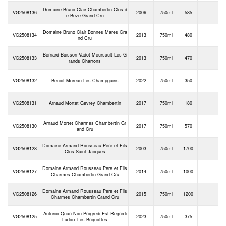
Domaine Bruno Clair Chambertin Clos d
VG2508136
2006
750ml
585
e Beze Grand Cru
Domaine Bruno Clair Bonnes Mares Gra
VG2508134
2013
750ml
480
nd Cru
Bernard Boisson Vadot Meursault Les G
VG2508133
2013
750ml
470
rands Charrons
VG2508132
Benoit Moreau Les Champgains
2022
750ml
350
VG2508131
Arnaud Mortet Gevrey Chambertin
2017
750ml
180
Arnaud Mortet Charmes Chambertin Gr
VG2508130
2017
750ml
570
and Cru
Domaine Armand Rousseau Pere et Fils
VG2508128
2003
750ml
1700
Clos Saint Jacques
Domaine Armand Rousseau Pere et Fils
VG2508127
2014
750ml
1000
Charmes Chambertin Grand Cru
Domaine Armand Rousseau Pere et Fils
VG2508126
2015
750ml
1200
Charmes Chambertin Grand Cru
Antonio Quari Non Progredi Est Regredi
VG2508125
2023
750ml
375
Ladoix Les Briquottes