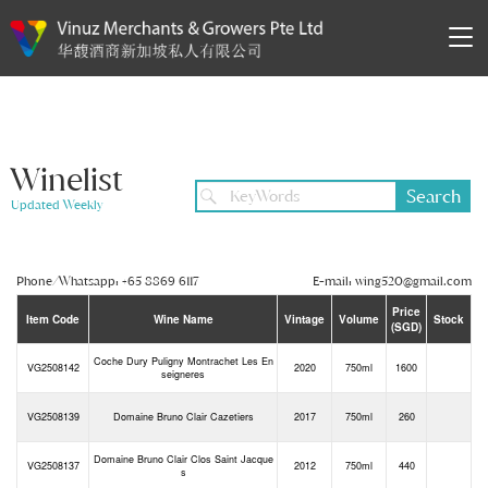
Winelist
Search
Updated Weekly
Phone/Whatsapp: +65 8869 6117
E-mail:
wing520@gmail.com
Price
Item Code
Wine Name
Vintage
Volume
Stock
(SGD)
Coche Dury Puligny Montrachet Les En
VG2508142
2020
750ml
1600
seigneres
VG2508139
Domaine Bruno Clair Cazetiers
2017
750ml
260
Domaine Bruno Clair Clos Saint Jacque
VG2508137
2012
750ml
440
s