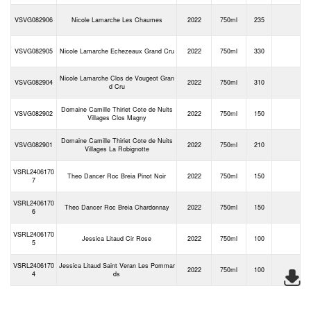
VSVG082906
Nicole Lamarche Les Chaumes
2022
750ml
235
VSVG082905
Nicole Lamarche Echezeaux Grand Cru
2022
750ml
330
Nicole Lamarche Clos de Vougeot Gran
VSVG082904
2022
750ml
310
d Cru
Domaine Camille Thiriet Cote de Nuits
VSVG082902
2022
750ml
150
Villages Clos Magny
Domaine Camille Thiriet Cote de Nuits
VSVG082901
2022
750ml
210
Villages La Robignotte
VSRL2406170
Theo Dancer Roc Breia Pinot Noir
2022
750ml
150
7
VSRL2406170
Theo Dancer Roc Breia Chardonnay
2022
750ml
150
6
VSRL2406170
Jessica Litaud Cir Rose
2022
750ml
100
5
VSRL2406170
Jessica Litaud Saint Veran Les Pommar
2022
750ml
100
4
ds